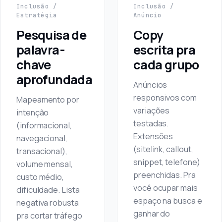
Inclusão /
Inclusão /
Estratégia
Anúncio
Pesquisa de
Copy
palavra-
escrita pra
chave
cada grupo
aprofundada
Anúncios
responsivos com
Mapeamento por
variações
intenção
testadas.
(informacional,
Extensões
navegacional,
(sitelink, callout,
transacional),
snippet, telefone)
volume mensal,
preenchidas. Pra
custo médio,
você ocupar mais
dificuldade. Lista
espaço na busca e
negativa robusta
ganhar do
pra cortar tráfego