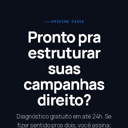
Acreditamos que cliente fica porque dá resultado, não
e contrato sem amarras pra você sair se não fizer sentido.
configurada) e te mostramos antes de começar a mexer.
porque está preso.
PRÓXIMO PASSO
Pronto pra
estruturar
suas
campanhas
direito?
Diagnóstico gratuito em até 24h. Se
fizer sentido pros dois, você assina;