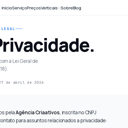
Início
Serviço
Preços
Verticais
Sobre
Blog
 LEGAL
Privacidade.
om a Lei Geral de
18).
27 de abril de 2026
dos pela
Agência Criaativos
, inscrita no CNPJ
 Contato para assuntos relacionados a privacidade: