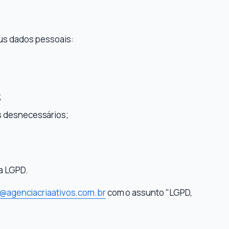
us dados pessoais:
;
os desnecessários;
a LGPD.
@agenciacriaativos.com.br
com o assunto "LGPD,