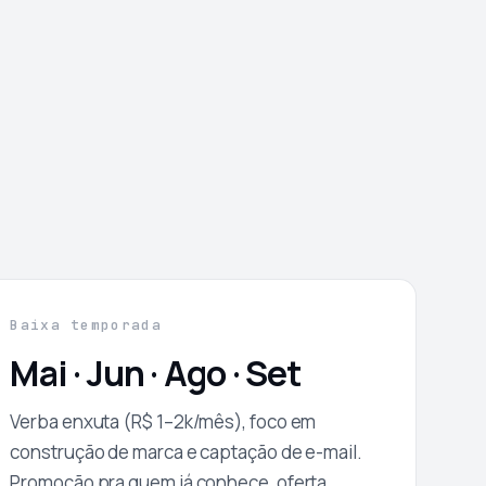
Baixa temporada
Mai · Jun · Ago · Set
Verba enxuta (R$ 1–2k/mês), foco em
construção de marca e captação de e-mail.
Promoção pra quem já conhece, oferta