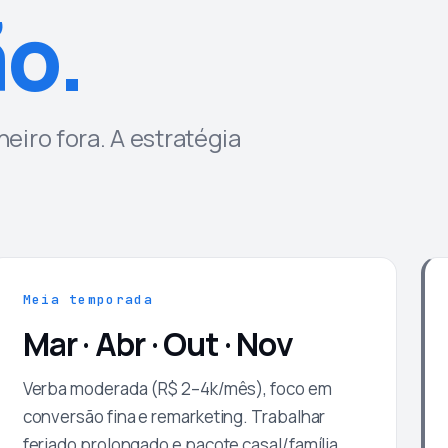
o.
eiro fora. A estratégia
Meia temporada
Mar · Abr · Out · Nov
Verba moderada (R$ 2–4k/mês), foco em
conversão fina e remarketing. Trabalhar
feriado prolongado e pacote casal/família.