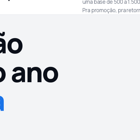
uma base de 500 a 1.50
Pra promoção, pra retor
ão
o ano
a