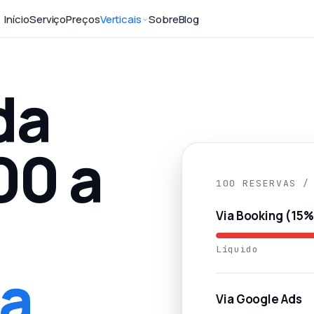
Início
Serviço
Preços
Verticais
Sobre
Blog
da
00 a
100 RESERVAS /
Via Booking (15%
Líquido
ca
Via Google Ads