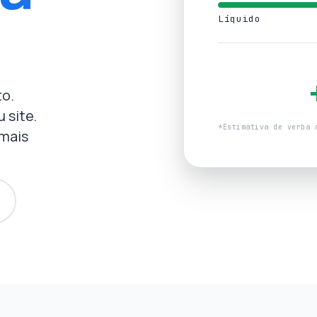
Líquido
to.
 site.
*Estimativa de verba 
 mais