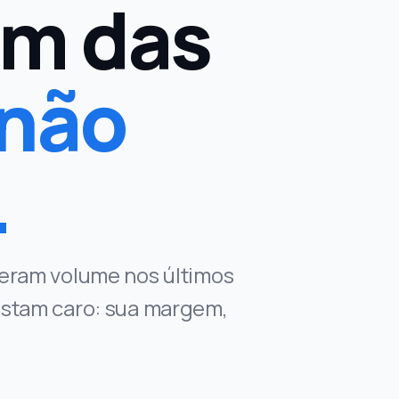
ém das
não
.
uxeram volume nos últimos
custam caro: sua margem,