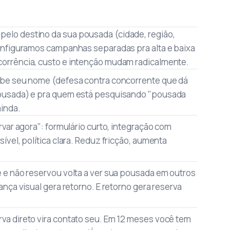
lo destino da sua pousada (cidade, região,
onfiguramos campanhas separadas pra alta e baixa
orrência, custo e intenção mudam radicalmente.
abe seu nome (defesa contra concorrente que dá
ousada) e pra quem está pesquisando "pousada
inda.
rvar agora": formulário curto, integração com
ível, política clara. Reduz fricção, aumenta
 e não reservou volta a ver sua pousada em outros
ança visual gera retorno. E retorno gera reserva
a direto vira contato seu. Em 12 meses você tem