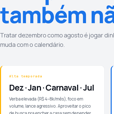
também nã
Tratar dezembro como agosto é jogar dinh
muda com o calendário.
Alta temporada
Dez · Jan · Carnaval · Jul
Verba elevada (R$ 4–8k/mês), foco em
volume, lance agressivo. Aproveitar o pico
de busca pra encher a casa sem depender