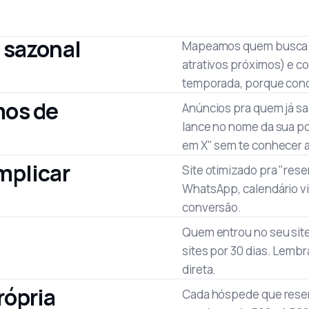
 sazonal
Mapeamos quem busca pe
atrativos próximos) e c
temporada, porque conc
mos de
Anúncios pra quem já s
lance no nome da sua p
em X" sem te conhecer a
mplicar
Site otimizado pra "rese
WhatsApp, calendário vis
conversão.
Quem entrou no seu site
sites por 30 dias. Lembr
direta.
rópria
Cada hóspede que reserv