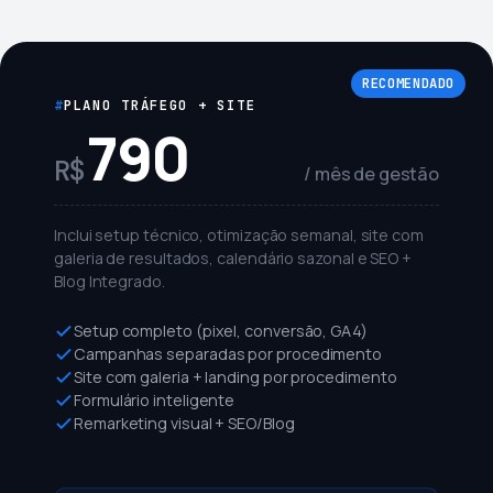
RECOMENDADO
PLANO TRÁFEGO + SITE
790
R$
/ mês de gestão
Inclui setup técnico, otimização semanal, site com
galeria de resultados, calendário sazonal e SEO +
Blog Integrado.
Setup completo (pixel, conversão, GA4)
Campanhas separadas por procedimento
Site com galeria + landing por procedimento
Formulário inteligente
Remarketing visual + SEO/Blog