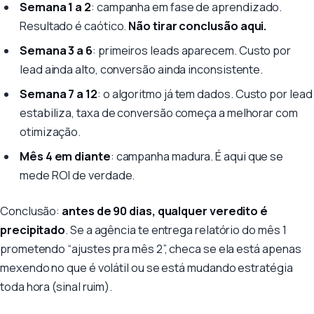
Semana 1 a 2
: campanha em fase de aprendizado.
Resultado é caótico.
Não tirar conclusão aqui.
Semana 3 a 6
: primeiros leads aparecem. Custo por
lead ainda alto, conversão ainda inconsistente.
Semana 7 a 12
: o algoritmo já tem dados. Custo por lead
estabiliza, taxa de conversão começa a melhorar com
otimização.
Mês 4 em diante
: campanha madura. É aqui que se
mede ROI de verdade.
Conclusão:
antes de 90 dias, qualquer veredito é
precipitado
. Se a agência te entrega relatório do mês 1
prometendo “ajustes pra mês 2”, checa se ela está apenas
mexendo no que é volátil ou se está mudando estratégia
toda hora (sinal ruim).