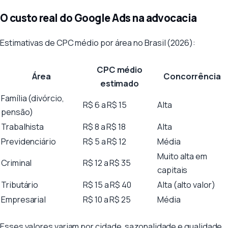
O custo real do Google Ads na advocacia
Estimativas de CPC médio por área no Brasil (2026):
CPC médio
Área
Concorrência
estimado
Família (divórcio,
R$ 6 a R$ 15
Alta
pensão)
Trabalhista
R$ 8 a R$ 18
Alta
Previdenciário
R$ 5 a R$ 12
Média
Muito alta em
Criminal
R$ 12 a R$ 35
capitais
Tributário
R$ 15 a R$ 40
Alta (alto valor)
Empresarial
R$ 10 a R$ 25
Média
Esses valores variam por cidade, sazonalidade e qualidade