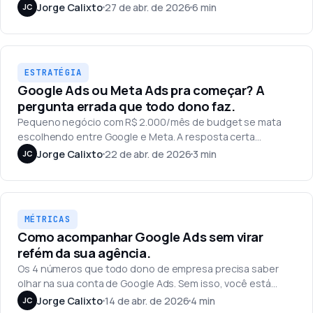
explica direito. A gente mostra com a norma na mão.
Jorge Calixto
27 de abr. de 2026
6 min
JC
Estratégia
ESTRATÉGIA
Google Ads ou Meta Ads pra começar? A
pergunta errada que todo dono faz.
Pequeno negócio com R$ 2.000/mês de budget se mata
escolhendo entre Google e Meta. A resposta certa
depende de uma única variável que ninguém te explica.
Jorge Calixto
22 de abr. de 2026
3 min
JC
Métricas
MÉTRICAS
Como acompanhar Google Ads sem virar
refém da sua agência.
Os 4 números que todo dono de empresa precisa saber
olhar na sua conta de Google Ads. Sem isso, você está
sendo gerido, não gerindo.
Jorge Calixto
14 de abr. de 2026
4 min
JC