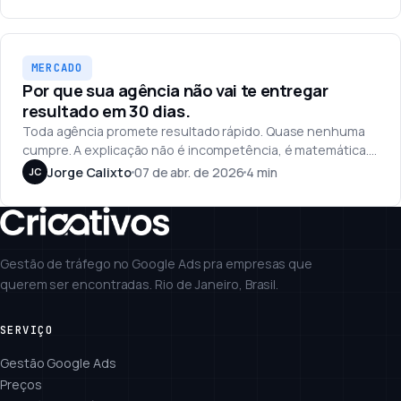
Mercado
MERCADO
Por que sua agência não vai te entregar
resultado em 30 dias.
Toda agência promete resultado rápido. Quase nenhuma
cumpre. A explicação não é incompetência, é matemática.
Entender isso muda a forma como você cobra.
Jorge Calixto
07 de abr. de 2026
4 min
JC
Gestão de tráfego no Google Ads pra empresas que
querem ser encontradas. Rio de Janeiro, Brasil.
SERVIÇO
Gestão Google Ads
Preços