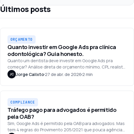
Últimos posts
Orçamento
ORÇAMENTO
Quanto investir em Google Ads pra clínica
odontológica? Guia honesto.
Quanto um dentista deve investir em Google Ads pra
começar? Análise direta de orçamento mínimo, CPL realista
e o erro comum que queima o budget no primeiro mês.
Jorge Calixto
27 de abr. de 2026
2 min
JC
Compliance
COMPLIANCE
Tráfego pago para advogados é permitido
pela OAB?
Sim, Google Ads é permitido pela OAB para advogados. Mas
tem 4 regras do Provimento 205/2021 que pouca agência